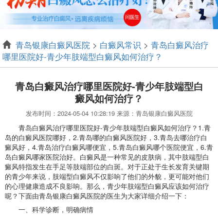
青岛银康白癜风医院
>
白癜风常识
>
青岛白癜风治疗
哪里医院好-青少年肢端型白癜风如何治疗？
青岛白癜风治疗哪里医院好-青少年肢端型白
癜风如何治疗？
发布时间：2024-05-04 10:28:19 来源：青岛银康白癜风医院
青岛白癜风治疗哪里医院好-青少年肢端型白癜风如何治疗？1.青
岛的白癜风医院哪好，2.青岛哪的白癜风医院好，3.青岛去哪治疗白
癜风好，4.青岛治疗白癜风哪便宜，5.青岛白癜风哪个医院便宜，6.青
岛白癜风哪家医院治好。白癜风是一种常见的皮肤病，其中肢端型白
癜风特指发生在手足等肢端部位的白斑。对于正处于生长发育关键期
的青少年来说，肢端型白癜风不仅影响了他们的外貌，更可能对他们
的心理健康造成不良影响。那么，青少年肢端型白癜风应该如何治疗
呢？下面由青岛银康白癜风医院的医生为大家详细介绍一下：
一、科学诊断，明确病情