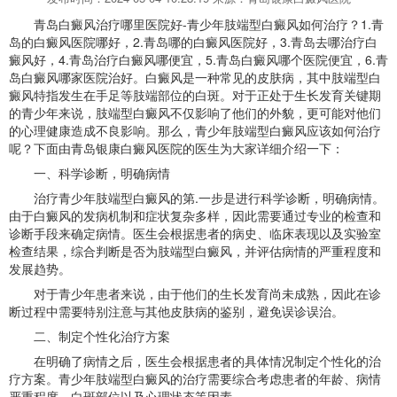
青岛白癜风治疗哪里医院好-青少年肢端型白癜风如何治疗？1.青
岛的白癜风医院哪好，2.青岛哪的白癜风医院好，3.青岛去哪治疗白
癜风好，4.青岛治疗白癜风哪便宜，5.青岛白癜风哪个医院便宜，6.青
岛白癜风哪家医院治好。白癜风是一种常见的皮肤病，其中肢端型白
癜风特指发生在手足等肢端部位的白斑。对于正处于生长发育关键期
的青少年来说，肢端型白癜风不仅影响了他们的外貌，更可能对他们
的心理健康造成不良影响。那么，青少年肢端型白癜风应该如何治疗
呢？下面由青岛银康白癜风医院的医生为大家详细介绍一下：
一、科学诊断，明确病情
治疗青少年肢端型白癜风的第.一步是进行科学诊断，明确病情。
由于白癜风的发病机制和症状复杂多样，因此需要通过专业的检查和
诊断手段来确定病情。医生会根据患者的病史、临床表现以及实验室
检查结果，综合判断是否为肢端型白癜风，并评估病情的严重程度和
发展趋势。
对于青少年患者来说，由于他们的生长发育尚未成熟，因此在诊
断过程中需要特别注意与其他皮肤病的鉴别，避免误诊误治。
二、制定个性化治疗方案
在明确了病情之后，医生会根据患者的具体情况制定个性化的治
疗方案。青少年肢端型白癜风的治疗需要综合考虑患者的年龄、病情
严重程度、白斑部位以及心理状态等因素。