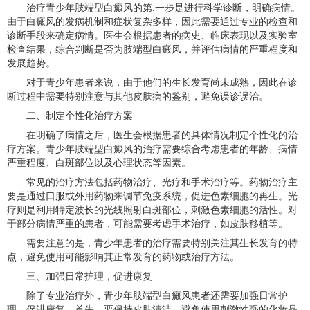
治疗青少年肢端型白癜风的第.一步是进行科学诊断，明确病情。
由于白癜风的发病机制和症状复杂多样，因此需要通过专业的检查和
诊断手段来确定病情。医生会根据患者的病史、临床表现以及实验室
检查结果，综合判断是否为肢端型白癜风，并评估病情的严重程度和
发展趋势。
对于青少年患者来说，由于他们的生长发育尚未成熟，因此在诊
断过程中需要特别注意与其他皮肤病的鉴别，避免误诊误治。
二、制定个性化治疗方案
在明确了病情之后，医生会根据患者的具体情况制定个性化的治
疗方案。青少年肢端型白癜风的治疗需要综合考虑患者的年龄、病情
严重程度、白斑部位以及心理状态等因素。
常见的治疗方法包括药物治疗、光疗和手术治疗等。药物治疗主
要是通过口服或外用药物来调节免疫系统，促进色素细胞的再生。光
疗则是利用特定波长的光线照射白斑部位，刺激色素细胞的活性。对
于部分病情严重的患者，可能需要考虑手术治疗，如皮肤移植等。
需要注意的是，青少年患者的治疗需要特别关注其生长发育的特
点，避免使用可能影响其正常发育的药物或治疗方法。
三、加强日常护理，促进康复
除了专业治疗外，青少年肢端型白癜风患者还需要加强日常护
理，促进康复。首先，要保持皮肤清洁，避免使用刺激性强的化妆品